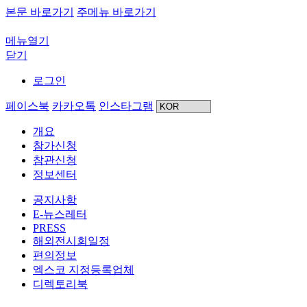
본문 바로가기
주메뉴 바로가기
메뉴열기
닫기
로그인
페이스북
카카오톡
인스타그램
개요
참가신청
참관신청
정보센터
공지사항
E-뉴스레터
PRESS
해외전시회일정
편의정보
엑스코 지정등록업체
디렉토리북