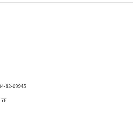
-82-09945
7F