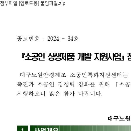
첨부파일
[업로드용] 붙임파일.zip