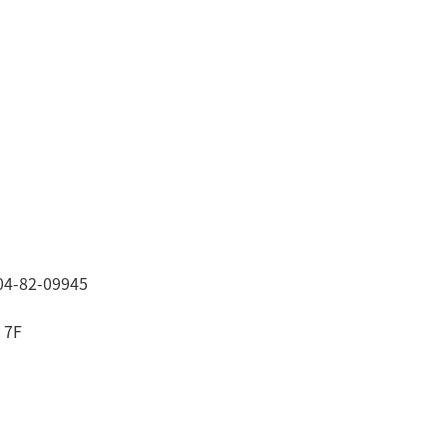
-82-09945
7F