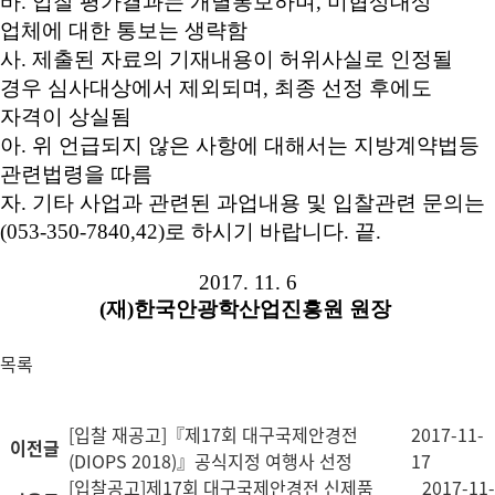
바. 입찰
평가결과는 개별통보하며, 미협상대상
업체에 대한 통보는 생략함
사. 제출된 자료의 기재내용이 허위사실로 인정될
경우 심사대상에서 제외되며, 최종 선정 후에도
자격이 상실됨
아. 위 언급되지 않은 사항에 대해서는 지방계약법등
관련법령을 따름
자. 기타 사업과 관련된 과업내용 및 입찰관련 문의는
(053-350-7840,42)로 하시기 바랍니다. 끝.
2017. 11. 6
(재)한국안광학산업진흥원 원장
목록
[입찰 재공고]『제17회 대구국제안경전
2017-11-
이전글
(DIOPS 2018)』공식지정 여행사 선정
17
[입찰공고]제17회 대구국제안경전 신제품
2017-11-