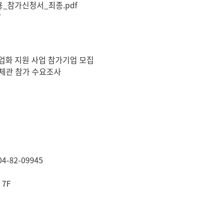
_참가신청서_최종.pdf
기업화 지원 사업 참가기업 모집
구 단체관 참가 수요조사
-82-09945
7F