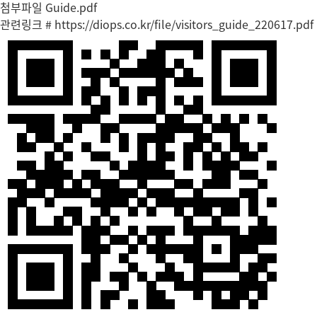
첨부파일
Guide.pdf
관련링크
# https://diops.co.kr/file/visitors_guide_220617.pdf