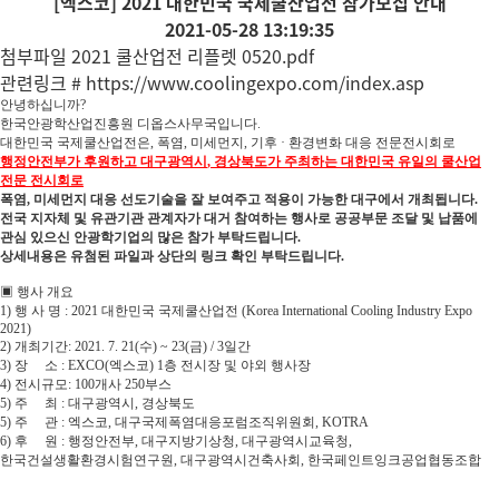
[엑스코] 2021 대한민국 국제쿨산업전 참가모집 안내
2021-05-28 13:19:35
첨부파일
2021 쿨산업전 리플렛 0520.pdf
관련링크
# https://www.coolingexpo.com/index.asp
안녕하십니까?
한국안광학산업진흥원 디옵스사무국입니다.
대한민국 국제쿨산업전은
,
폭염
,
미세먼지
,
기후
·
환경변화 대응 전문전시회로
행정안전부가 후원하고
대구광역시
,
경상북도가 주최하는
대한민국 유일의
쿨산업
전문 전시회로
폭염
,
미세먼지 대응
선도기술을 잘 보여주고 적용이 가능한 대구에서 개최됩니다
.
전국 지자체 및 유관기관 관계자가 대거 참여하는 행사로 공공부문 조달 및 납품에
관심 있으신 안광학기업의 많은 참가 부탁드립니다
.
상세내용은 유첨된 파일과 상단의 링크 확인 부탁드립니다.
▣
행사 개요
1)
행 사 명
: 2021
대한민국 국제쿨산업전
(Korea International Cooling Industry Expo
2021)
2)
개최기간
: 2021. 7. 21(
수
) ~ 23(
금
) / 3
일간
3)
장
소
: EXCO(
엑스코
) 1
층 전시장 및 야외 행사장
4)
전시규모
: 100
개사
250
부스
5)
주
최
:
대구광역시
,
경상북도
5)
주
관
:
엑스코
,
대구국제폭염대응포럼조직위원회
, KOTRA
6)
후
원
:
행정안전부
,
대구지방기상청
,
대구광역시교육청
,
한국건설생활환경시험연구원
,
대구광역시건축사회
,
한국페인트잉크공업협동조합