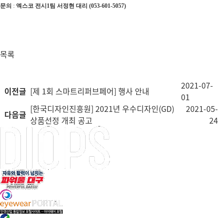
문의
:
엑스코
전시
1
팀
서정현 대리
(
0
53-601-5057)
목록
2021-07-
이전글
[제 1회 스마트리퍼브페어] 행사 안내
01
[한국디자인진흥원] 2021년 우수디자인(GD)
2021-05-
다음글
상품선정 개최 공고
24