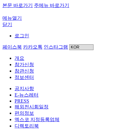
본문 바로가기
주메뉴 바로가기
메뉴열기
닫기
로그인
페이스북
카카오톡
인스타그램
개요
참가신청
참관신청
정보센터
공지사항
E-뉴스레터
PRESS
해외전시회일정
편의정보
엑스코 지정등록업체
디렉토리북