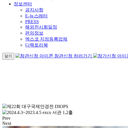
정보센터
공지사항
E-뉴스레터
PRESS
해외전시회일정
편의정보
엑스코 지정등록업체
디렉토리북
참관신청 하러가기
닫기
Prev
Next