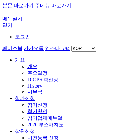
본문 바로가기
주메뉴 바로가기
메뉴열기
닫기
로그인
페이스북
카카오톡
인스타그램
개요
개요
주요일정
DIOPS 혁신상
History
사무국
참가신청
참가신청
참가확인
참가업체매뉴얼
2026 부스배치도
참관신청
사전등록 신청