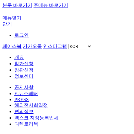
본문 바로가기
주메뉴 바로가기
메뉴열기
닫기
로그인
페이스북
카카오톡
인스타그램
개요
참가신청
참관신청
정보센터
공지사항
E-뉴스레터
PRESS
해외전시회일정
편의정보
엑스코 지정등록업체
디렉토리북