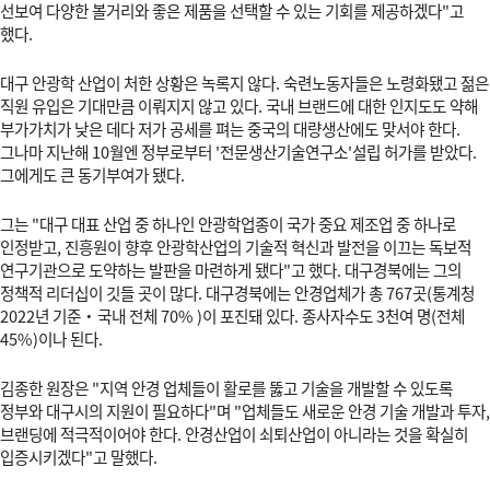
선보여 다양한 볼거리와 좋은 제품을 선택할 수 있는 기회를 제공하겠다"고
했다.
대구 안광학 산업이 처한 상황은 녹록지 않다. 숙련노동자들은 노령화됐고 젊은
직원 유입은 기대만큼 이뤄지지 않고 있다. 국내 브랜드에 대한 인지도도 약해
부가가치가 낮은 데다 저가 공세를 펴는 중국의 대량생산에도 맞서야 한다.
그나마 지난해 10월엔 정부로부터 '전문생산기술연구소'설립 허가를 받았다.
그에게도 큰 동기부여가 됐다.
그는 "대구 대표 산업 중 하나인 안광학업종이 국가 중요 제조업 중 하나로
인정받고, 진흥원이 향후 안광학산업의 기술적 혁신과 발전을 이끄는 독보적
연구기관으로 도약하는 발판을 마련하게 됐다"고 했다. 대구경북에는 그의
정책적 리더십이 깃들 곳이 많다. 대구경북에는 안경업체가 총 767곳(통계청
2022년 기준·국내 전체 70% )이 포진돼 있다. 종사자수도 3천여 명(전체
45%)이나 된다.
김종한 원장은 "지역 안경 업체들이 활로를 뚫고 기술을 개발할 수 있도록
정부와 대구시의 지원이 필요하다"며 "업체들도 새로운 안경 기술 개발과 투자,
브랜딩에 적극적이어야 한다. 안경산업이 쇠퇴산업이 아니라는 것을 확실히
입증시키겠다"고 말했다.