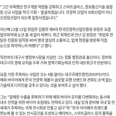
"그간 부족했던 연구개발 역량을 강화하고 스마트글라스, 정보통신기술 융합
등 신규 사업을 적극 기획·발굴하겠습니다. 안광학 산업이 쇠퇴산업이 아닌
신성장산업이 되도록 앞장서겠습니다."
지난해 12월 12일 취임한 김종한 제4대 한국안광학산업진흥원 원장은 요즘
업무파악에 눈코 뜰 새 없이 바쁘다. 최근 취재진과 만난 김 원장은 "취임후 한
달은 진흥원 임직원 40여 명과 열심히 소통하고, 업계 현장을 방문해 직접
눈으로 파악하느라 바빴다"고 했다.
직전까지 대구시 행정부시장을 지냈던 그는 정통 행정관료 출신이다. 정부와
대구시의 경제 요직을 두루 거쳐 정책기획능력과 인적 네트워크가 탄탄하다.
요즘 가장 주목하는 사업은 오는 4월 열리는 대구국제안경전(DIOPS)이다.
해외 바이어에게 한국 안광학 제품이 글로벌 유명 브랜드와 견줘도 손색 없는
기술력과 디자인을 갖추고 있다는 것을 보여주고 싶어 했다.
그는 "침체된 수출을 회복하기 위해 해외 바이어 유치를 다변화하는 동시에
내수 진작을 위한 바이어 초청에도 전력하고 있다. 내실 있게 준비해 국내 및 전
세계가 주목하는 국제 전시회로 만들고 싶다"며 "한국 아이웨어 트렌드를
한눈에 볼 수 있는 전시공간을 조성하고 메타버스, 스마트글라스 등의 품목을