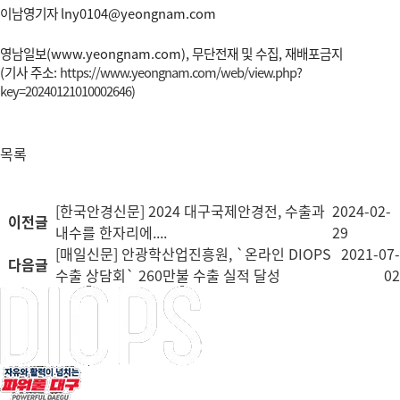
이남영기자 lny0104@yeongnam.com
영남일보(
www.yeongnam.com),
무단전재 및 수집, 재배포금지
(기사 주소:
https://www.yeongnam.com/web/view.php?
key=20240121010002646)
목록
[한국안경신문] 2024 대구국제안경전, 수출과
2024-02-
이전글
내수를 한자리에....
29
[매일신문] 안광학산업진흥원, `온라인 DIOPS
2021-07-
다음글
수출 상담회` 260만불 수출 실적 달성
02