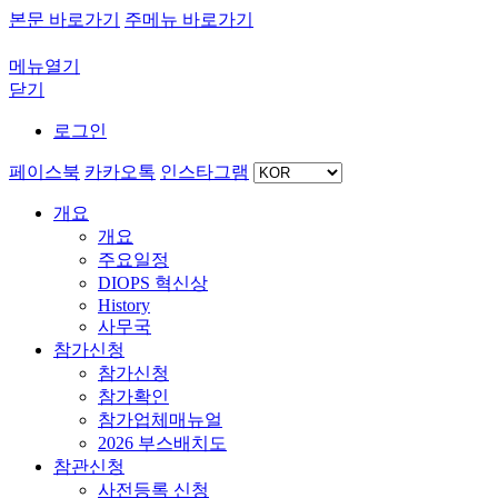
본문 바로가기
주메뉴 바로가기
메뉴열기
닫기
로그인
페이스북
카카오톡
인스타그램
개요
개요
주요일정
DIOPS 혁신상
History
사무국
참가신청
참가신청
참가확인
참가업체매뉴얼
2026 부스배치도
참관신청
사전등록 신청