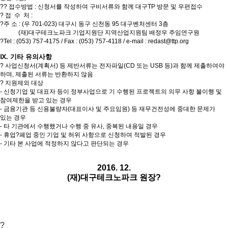
?
? 접수방법 : 신청서를 작성하여 구비서류와 함께 대구TP 방문 및 우편접수
? 접 수 처 :
?주 소 : (우 701-023) 대구시 동구 신천동 95 대구벤처센터 3층
(재)대구테크노파크 기업지원단 지역산업지원팀 배정우 주임연구원
?Tel : (053) 757-4175 / Fax : (053) 757-4118 / e-mail :
redast@ttp.org
Ⅸ. 기타 유의사항
? 사업신청서(계획서) 등 제반서류는 전자파일(CD 또는 USB 등)과 함께
제출하여야
하며, 제출된 서류는 반환하지 않음
? 지원제외 대상
- 신청기업 및 대표자 등이 정부사업으로 기 수행된 프로젝트의 의무 사항
불이행 및
참여제한을 받고 있는 경우
- 금융기관 등 신용불량자(대표이사 및 주요임원) 등 재무건전성에 중대한
문제가
있는 경우
- 타 기관에서 수행했거나 수행 중 유사, 중복된 내용일 경우
- 휴업?폐업 중인 기업 및 허위 사항으로 신청하여 적발된 경우
- 기타 본 사업에 적정하지 않다고 판단되는 경우
2016. 12.
(재)대구테크노파크 원장?
?