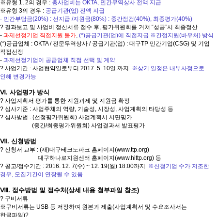
※유형 1, 2의 경우 :
총사업비는 OKTA, 민간무역상사 전액 지급
※유형 3의 경우 :
공급기관(업) 전액 지급
- 민간부담금(20%) : 선지급 /지원금(80%) : 중간점검(40%), 최종평가(40%)
? 결과보고 및 사업비 정산서류 접수 후, 평가위원회를 거쳐 “성공”시 최종정산
-
과제선정기업 직접지원 불가
,
(*)공급기관(업)에 직접지급 ※간접지원(바우처) 방식
(*)공급업체 : OKTA / 전문무역상사 / 공급기관(업) : 대구TP 민간기업(CSG) 및 기업
직접선정
-
과제선정기업이 공급업체 직접 선택 및 계약
? 사업기간 : 사업협약일로부터 2017. 5. 10일 까지
※상기 일정은 내부사정으로
인해 변경가능
Ⅵ. 사업평가 방식
? 사업계획서 평가를 통한 지원과제 및 지원금 확정
? 심사기준 : 사업주체의 역량, 기술성, 시장성, 사업계획의 타당성 등
? 심사방법 : (선정평가위원회) 사업계획서 서면평가
(중간/최종평가위원회) 사업결과서 발표평가
Ⅶ. 신청방법
? 신청서 교부 : (재)대구테크노파크 홈페이지(
www.ttp.org
)
대구하나로지원센터 홈페이지(
www.hittp.org
) 등
? 공고/접수기간 : 2016. 12. 7(수) ~ 12. 19(월) 18:00까지
※신청기업 수가 저조한
경우, 모집기간이 연장될 수 있음
Ⅷ. 접수방법 및 접수처(상세 내용 첨부파일 참조)
? 구비서류
※구비서류는 USB 등 저장하여 원본과 제출(사업계획서 및 수요조사서는
한글파일)?