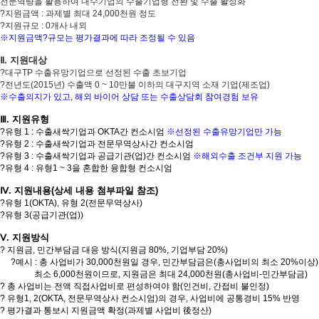
전문역량을 활용하여 내수
기업의 수출기업형 전환 및 수출 활성화
?
지원금액
:
과제별 최대
24,000
천원 정도
?
지원규모
: 0
개사 내외
※지원금액?규모는 평가결과에 따라 조정될 수 있음
Ⅱ. 지원대상
?
대구
TP
수출유망기업으로 선정된 수출 초보기업
?
전년도
(2015
년
)
수출액
0 ~ 10
만불 이하의 대구지역 소재 기업
(
제조업
)
※수출의지가 있고, 해외 바이어 상담 또는 수출상담회 참여경험 보유
Ⅲ. 지원유형
?
유형
1 :
수출새싹기업과
OKTA
간 컨소시엄
※선정된 수출유망기업만 가능
?
유형
2 :
수출새싹기업과
전문무역상사
간 컨소시엄
?
유형
3 :
수출새싹기업과
공급기관
(
업
)
간 컨소시엄
※해외수출 조건부 지원 가능
?
유형
4 :
유형
1 ~ 3
을 혼합한
융합형
컨소시엄
Ⅳ. 지원내용(상세 내용 첨부파일 참조)
?
유형
1(OKTA),
유형
2(
전문무역상사
)
?
유형
3(
공급기관
(
업
))
Ⅴ. 지원방식
? 지원금, 민간부담금 대응 방식(지원금 80%, 기업부담 20%)
?예시 : 총 사업비가 30,000천원일 경우, 민간부담금은(총사업비의 최소 20%이상)
최소 6,000천원이므로, 지원금은 최대 24,000천원(총사업비-민간부담금)
? 총 사업비는 전액 직접사업비로 편성하여야 함(인건비, 간접비 불인정)
? 유형1, 2(OKTA, 전문무역상사 컨소시엄)의 경우, 사업비에 공통경비 15% 반영
? 평가결과 통보시 지원금액 확정(과제별 사업비 後정산)