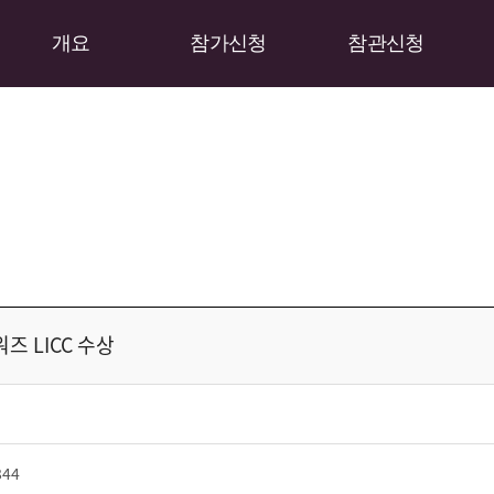
개요
참가신청
참관신청
즈 LICC 수상
844