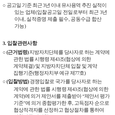
○
공고일 기준 최근
3
년 이내 유사용역 추진 실적이
있는 업체
(
입찰공고일 전일로부터 최근
3
년
이내
,
실적증명 제출 필수
,
공동수급 합산
가능
)
3.
입찰관련사항
○
(
근거법령
)
지방자치단체를 당사자로 하는 계약에
관한 법률 시행령 제
43
조
(
협상에 의한
계약체결
)
및 지방자치단체 입찰 및 계약
집행기준
(
행정자치부 예규 제
77
호
)
○
(
입찰방법
)
경쟁입찰로
국가를 당사자로 하는
계약에 관한 법률 시행령
제
43
조
(
협상에 의한
계약
)
에 의거 제안서를 제출받아
“
제안서 평가
기준
”
에 의거 종합평가한 후
,
고득점자 순으로
협상적격자를 선정하고 협상절차를 통하여