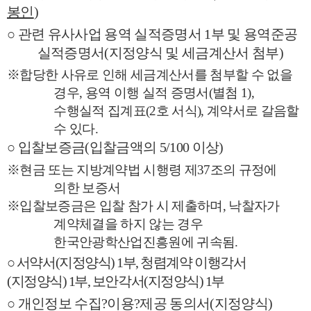
봉인
)
○
관련 유사사업 용역 실적증명서
1
부 및 용역준공
실적증명서
(
지정양식 및 세금계산서 첨부
)
※
합당한 사유로 인해 세금계산서를 첨부할 수 없을
경우
,
용역 이행 실적 증명서
(
별첨
1),
수행실적 집계표
(2
호 서식
),
계약서로 갈음할
수 있다
.
○
입찰보증금
(
입찰금액의
5/100
이상
)
※
현금 또는 지방계약법 시행령 제
37
조의 규정에
의한 보증서
※
입찰보증금은 입찰 참가 시 제출하며
,
낙찰자가
계약체결을 하지 않는 경우
한국안광학산업진흥원에 귀속됨
.
○
서약서
(
지정양식
) 1
부
,
청렴계약 이행각서
(
지정양식
) 1
부
,
보안각서
(
지정양식
) 1
부
○
개인정보 수집
?
이용
?
제공 동의서
(
지정양식
)