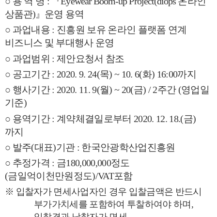
○
용 역 명
:
『
Eyewear Boom-up Project(diops
온라인
상품관
)
』
운영 용역
○
과업내용
:
진흥원 보유 온라인 플랫폼 연계
비즈니스 및 부대행사 운영
○
과업범위
:
제안요청서 참조
○
공고기간
: 2020. 9. 24(
목
) ~ 10. 6(
화
) 16:00
까지
○
행사기간
: 2020. 11. 9(
월
) ~ 20(
금
) / 2
주간
(
영업일
기준
)
○
용역기간
:
계약체결일로부터
2020. 12. 18.(
금
)
까지
○
발주
(
대표
)
기관
:
한국안광학산업진흥원
○
추정가격
:
금
180,000,000
정도
(
금일억이천만원정도
)/VAT
포함
※
입찰자가 면세사업자인 경우 입찰금액은 반드시
부가가치세를 포함하여 투찰하여야 하며
,
입찰결과 낙찰자가 면세