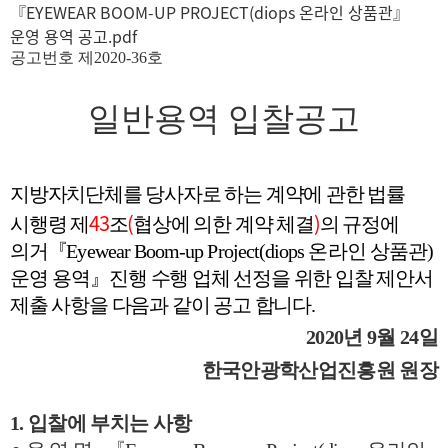
『EYEWEAR BOOM-UP PROJECT(diops 온라인 상품관』
운영 용역 공고.pdf
공고번호 제
2020-36
호
일반용역 입찰공고
지방자치단체를 당사자로 하는 계약에 관한 법률
43
(
)
시행령 제
조
협상에 의한 계약 체결
의 규정에
의거
『
Eyewear Boom-up Project(diops
온라인 상품관
)
운영 용역
』
진행 수행 업체 선정을 위한 입찰 제안서
제출 사항을 다음과 같이 공고 합니다
.
2020
년
9
월
24
일
한국안광학산업진흥원 원장
1.
입찰에 부치는 사항