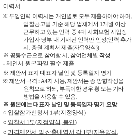
이력서
※
투입인력 이력서는 개인별로 모두 제출하여야 하며
,
입찰공고일 기준 해당 업체에서
1
개월 이상
근무하고 있는 인력 중
4
대 사회보험 사업장
가입자 명부 내 기재된 인력만 인정
(
인력 추가
시
,
충원 계획서 제출
(
자유양식
))
※
공동수급으로 참여할 시
,
참여업체별 작성
-
제안서 원본파일 필수 제출
※
제안서 표지 대표자 날인 및 등록일자 명기
※
제안서 규격
: A4
지 사용
,
제안서는 종 방향작성을
원칙으로 하되
,
부득이한 경우 횡 또는 기타
방법을 사용할 수 있음
.
※
원본에는 대표자 날인 및 등록일자 명기 요망
○
입찰참가신청서
1
부
(
지정양식
)
○
입찰서
1
부
(
지정양식
,
봉인
)
○
가격제안서 및 산출내역서 각
1
부
(
자유양식
,