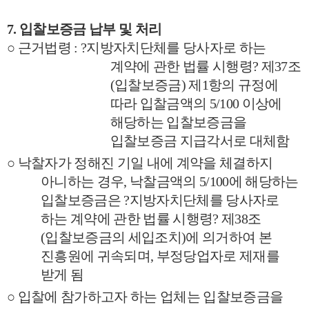
7.
입찰보증금 납부 및 처리
○
근거법령
:
?
지방자치단체를 당사자로 하는
계약에 관한 법률 시행령
?
제
37
조
(
입찰보증금
)
제
1
항의 규정에
따라 입찰금액의
5/100
이상에
해당하는 입찰보증금을
입찰보증금 지급각서로 대체함
○
낙찰자가 정해진 기일 내에 계약을 체결하지
아니하는 경우
,
낙찰금액의
5/100
에 해당하는
입찰보증금은
?
지방자치단체를 당사자로
하는 계약에 관한 법률 시행령
?
제
38
조
(
입찰보증금의 세입조치
)
에 의거하여 본
진흥원에 귀속되며
,
부정당업자로 제재를
받게 됨
○
입찰에 참가하고자 하는 업체는 입찰보증금을