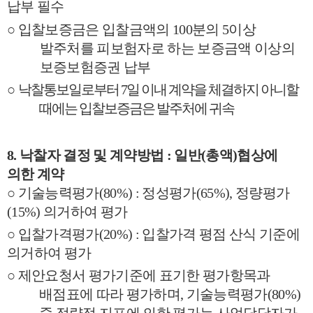
납부 필수
○
입찰보증금은 입찰금액의
100
분의
5
이상
발주처를 피보험자로 하는 보증금액 이상의
보증보험증권 납부
○
낙찰통보일로부터
7
일 이내 계약을 체결하지 아니할
때에는 입찰보증금은 발주처에 귀속
8.
낙찰자 결정 및 계약방법
:
일반
(
총액
)
협상에
의한 계약
○
기술능력평가
(80%) :
정성평가
(65%),
정량평가
(15%)
의거하여 평가
○
입찰가격평가
(20%) :
입찰가격 평점 산식 기준에
의거하여 평가
○
제안요청서 평가기준에 표기한 평가항목과
배점표에 따라 평가하며
,
기술능력평가
(80%)