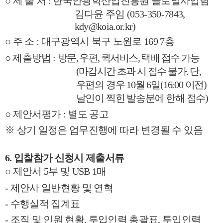
○
제 출 처
:
한국안광학산업진흥원 글로벌사업팀
김다윤 주임
(053-350-7843,
kdy@koia.or.kr)
○
주 소
:
대구광역시 북구 노원로
169 7
층
○
제출방법
:
방문
,
우편
,
퀵서비스
,
택배 접수 가능
(
마감시간 초과 시 접수 불가
.
단
,
우편의 경우
10
월
6
일
(16:00
이전
)
날인이 찍힌 발송분에 한해 접수
)
○
제안서평가
:
별도 공고
※
상기 일정은 업무진행에 따라 변경될 수 있음
6.
입찰참가 신청시 제출서류
○
제안서
5
부 및
USB 1
매
-
제안사 일반현황 및 연혁
-
수행실적 집계표
-
조직 및 인원 현황
,
투입인력 총괄표
,
투입인력