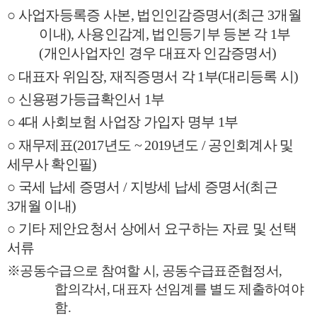
○
사업자등록증 사본
,
법인인감증명서
(
최근
3
개월
이내
),
사용인감계
,
법인등기부 등본 각
1
부
(
개인사업자인 경우 대표자 인감증명서
)
○
대표자 위임장
,
재직증명서 각
1
부
(
대리등록 시
)
○
신용평가등급확인서
1
부
○
4
대 사회보험 사업장 가입자 명부
1
부
○
재무제표
(2017
년도
~ 2019
년도
/
공인회계사 및
세무사 확인필
)
○
국세 납세 증명서
/
지방세 납세 증명서
(
최근
3
개월 이내
)
○
기타 제안요청서 상에서 요구하는 자료 및 선택
서류
※
공동수급으로 참여할 시
,
공동수급표준협정서
,
합의각서
,
대표자 선임계를 별도 제출하여야
함
.