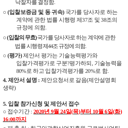
낙찰자를 결정함
.
○
(
입찰보증금 및 동 귀속
)
국가를 당사자로 하는
계약에 관한 법률 시행령 제
37
조 및
38
조의
규정에 의함
.
○
(
입찰의 무효
)
국가를 당사자로 하는 계약에 관한
법률 시행령
제
44
조 규정에 의함
.
○
(
평가
)
제안서 평가는 기술능력평가와
입찰가격평가로 구분
?
평가하되
,
기술능력을
80%
로 하고 입찰가격평가를
20%
로 함
.
4.
제안서 설명
:
제안요청서로 갈음
(
제안설명회
생략
)
5.
입찰 참가신청 및 제안서 접수
○
접수기간
:
2020
년
9
월
24
일
(
목
)
부터
10
월
6
일
(
화
)
16:00
까지