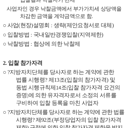
사업자인 경우 낙찰금액에서 부가가치세 상당액을
차감한 금액을 계약금액으로 함
.
○
사업
(
현장
)
설명회
:
생략
(
제안요청서로 대체
)
○
입찰방법
:
국내일반경쟁입찰
(
지역제한
)
○
낙찰방법
:
협상에 의한 낙찰제
2.
입찰 참가자격
○ ?
지방자치단체를 당사자로 하는 계약에 관한
법률 시행령
?
제
13
조
(
입찰의 참가자격
)
및
14
(
동법 시행규칙
제
조
입찰 참가자격 요건의
)
증명
에 의한 유자격자로서 소정의 서류를
구비하여 입찰 등록을 마친 사업자
○
?
지방자치단체를 당사자로 하는 계약에 관한 법률
시행령
?
제
92
조
(
부정당업자의 입찰 참가자격
제한
)
규정에 의한 입찰 참가자격 제한을 받지