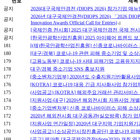
번호
제목
공지
2026대구국제안경전 (DIOPS 2026) 참가기업 매
2026년 대구국제안경전(DIOPS 2026) 「2026 D
공지
Innovation Awards Official Call for Entries)
공지
[국제인증 전시회] 2025 대구국제안경전 국제 전
공지
[한국안광학산업진흥원] 2025 아이웨어 트렌드 
181
[(재)한국안광학산업진흥원] 신종코로나바이러스 
180
[대구/경북] 코로나-19 관련 피해 중소기업 및 소
179
[고용노동부] 코로나-19 사태 피해기업 고용유지
178
대구/경북 중소기업 SNS 홍보지원
177
[중소벤처기업부] 2020년도 수출지원기반활용사업
176
[KOTRA] 코로나19 대응 긴급 지사화사업 참가
175
(사업공고) [KOTRA] 해외주요거래선 관리서비스
174
[지원사업-대구] 2020년 해외전시회 지원사업 개
173
[중소기업벤처부] 신종 코로나바이러스 피해 소상
172
2020년 해외전시회 대구공동관(실모방콕) 참가 업체 
171
[지원사업 연간일정] 2020년 대구지역 기업지원
170
(사업공고) [소상공인시장진흥공단] 코로나19 피
169
[공고] 제19회 대구국제안경전(diops2020) 개최 