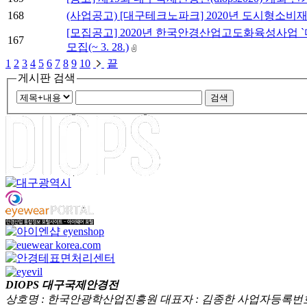
168
(사업공고) [대구테크노파크] 2020년 도시형소
[모집공고] 2020년 한국안경산업고도화육성사업 
167
모집(~ 3. 28.)
1
2
3
4
5
6
7
8
9
10
끝
게시판 검색
DIOPS 대구국제안경전
상호명 : 한국안광학산업진흥원 대표자 : 김종한 사업자등록번호 : 5