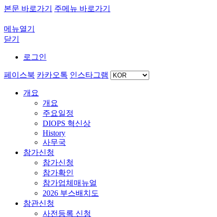
본문 바로가기
주메뉴 바로가기
메뉴열기
닫기
로그인
페이스북
카카오톡
인스타그램
개요
개요
주요일정
DIOPS 혁신상
History
사무국
참가신청
참가신청
참가확인
참가업체매뉴얼
2026 부스배치도
참관신청
사전등록 신청